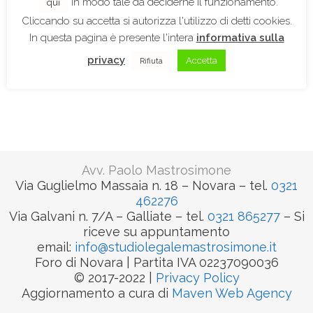
in modo tale da deciderne il funzionamento.
qui
Cliccando su accetta si autorizza l'utilizzo di detti cookies.
In questa pagina è presente l'intera
informativa sulla
privacy
Accetta
Rifiuta
Avv. Paolo Mastrosimone
Via Guglielmo Massaia n. 18 – Novara – tel.
0321
462276
Via Galvani n. 7/A – Galliate – tel.
0321 865277
– Si
riceve su appuntamento
email:
info@studiolegalemastrosimone.
it
Foro di Novara | Partita IVA 02237090036
© 2017-2022 |
Privacy Policy
Aggiornamento a cura di
Maven Web Agency