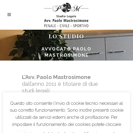
LO STUDIO
AVVOCATO PAOLO
MASTROSIMONE
L’Avv. Paolo Mastrosimone
dall’anno 2011 è titolare di due
studi legali:
il principale a Novara, in Via
Questo sito consente l'invio di cookie tecnici necessari al
Guglielmo Massaia n. 18;
suo corretto funzionamento. Sono inoltre presenti cookie
il secondario
a Galliate, Via
utilizzati da servizi esterni anche di profilazione. Per
Galvani n. 7/A ove si riceve su
appuntamento
impostare il funzionamento dei cookies potete cliccare